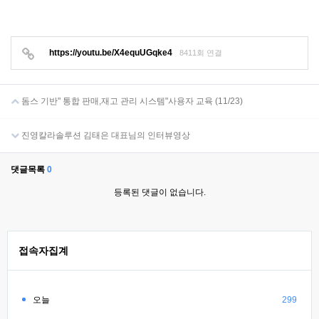
https://youtu.be/X4equUGqke4
8411회 연결
돔스 기반" 통합 판매,재고 관리 시스템"사용자 교육 (11/23)
진영칼라솔루션 김태은 대표님의 인터뷰영상
댓글목록
0
등록된 댓글이 없습니다.
접속자집계
오늘
299