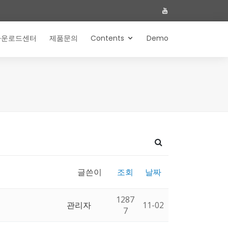
다운로드센터
제품문의
Contents
Demo
글쓴이
조회
날짜
1287
관리자
11-02
7